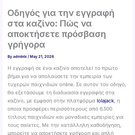
Skip
Οδηγός για την εγγραφή
to
content
στα καζίνο: Πώς να
αποκτήσετε πρόσβαση
γρήγορα
By
admlnlx
/
May 21, 2026
Η εγγραφή σε ένα καζίνο αποτελεί το πρώτο
βήμα για να απολαύσετε την εμπειρία των
τυχερών παιχνιδιών online. Σε αυτόν τον οδηγό,
θα εξετάσουμε τη διαδικασία εγγραφής στα
καζίνο, με έμφαση στην πλατφόρμα
lolajack
, η
οποία προσφέρει περισσότερους από 6.500
τίτλους παιχνιδιών και μοναδικές εμπειρίες για
τους παίκτες. Με την κατάλληλη καθοδήγηση,
μπορείτε να αποκτήσετε γρήγορη και απλή