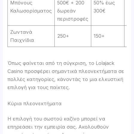
Μπόνους
500€ + 200
50% έως
10
Καλωσορίσματος
δωρεάν
300€
40
περιστροφές
Ζωντανά
250+
150+
20
Παιχνίδια
Όπως φαίνεται από τη σύγκριση, το Lolajack
Casino προσφέρει σημαντικά πλεονεκτήματα σε
πολλές κατηγορίες, κάνοντάς το μια ελκυστική
επιλογή για τους παίκτες.
Κύρια πλεονεκτήματα
Η επιλογή του σωστού καζίνο μπορεί να
επηρεάσει την εμπειρία σας. Ακολουθούν