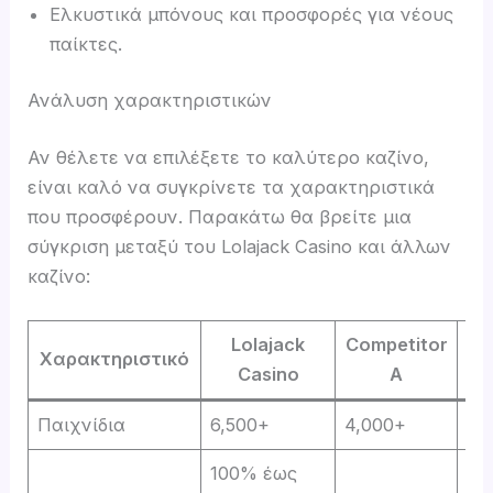
Ελκυστικά μπόνους και προσφορές για νέους
παίκτες.
Ανάλυση χαρακτηριστικών
Αν θέλετε να επιλέξετε το καλύτερο καζίνο,
είναι καλό να συγκρίνετε τα χαρακτηριστικά
που προσφέρουν. Παρακάτω θα βρείτε μια
σύγκριση μεταξύ του Lolajack Casino και άλλων
καζίνο:
Lolajack
Competitor
Co
Χαρακτηριστικό
Casino
A
Παιχνίδια
6,500+
4,000+
5,
100% έως