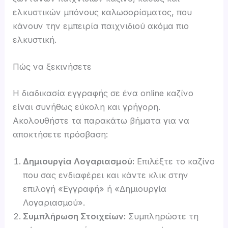
ελκυστικών μπόνους καλωσορίσματος, που
κάνουν την εμπειρία παιχνιδιού ακόμα πιο
ελκυστική.
Πώς να ξεκινήσετε
Η διαδικασία εγγραφής σε ένα online καζίνο
είναι συνήθως εύκολη και γρήγορη.
Ακολουθήστε τα παρακάτω βήματα για να
αποκτήσετε πρόσβαση:
Δημιουργία Λογαριασμού:
Επιλέξτε το καζίνο
που σας ενδιαφέρει και κάντε κλικ στην
επιλογή «Εγγραφή» ή «Δημιουργία
Λογαριασμού».
Συμπλήρωση Στοιχείων:
Συμπληρώστε τη