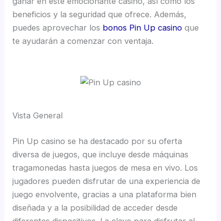
ganar en este emocionante casino, así como los
beneficios y la seguridad que ofrece. Además,
puedes aprovechar los
bonos Pin Up casino
que
te ayudarán a comenzar con ventaja.
Vista General
Pin Up casino se ha destacado por su oferta
diversa de juegos, que incluye desde máquinas
tragamonedas hasta juegos de mesa en vivo. Los
jugadores pueden disfrutar de una experiencia de
juego envolvente, gracias a una plataforma bien
diseñada y a la posibilidad de acceder desde
diferentes dispositivos. La clave para disfrutar al