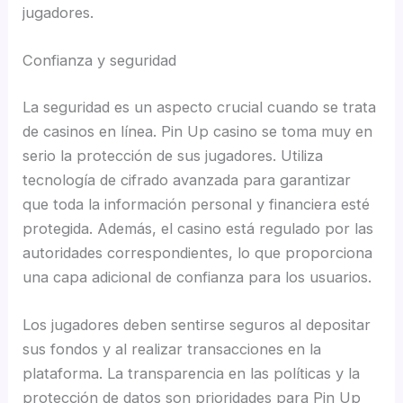
jugadores.
Confianza y seguridad
La seguridad es un aspecto crucial cuando se trata
de casinos en línea. Pin Up casino se toma muy en
serio la protección de sus jugadores. Utiliza
tecnología de cifrado avanzada para garantizar
que toda la información personal y financiera esté
protegida. Además, el casino está regulado por las
autoridades correspondientes, lo que proporciona
una capa adicional de confianza para los usuarios.
Los jugadores deben sentirse seguros al depositar
sus fondos y al realizar transacciones en la
plataforma. La transparencia en las políticas y la
protección de datos son prioridades para Pin Up