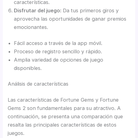
características.
Disfrutar del juego:
Da tus primeros giros y
aprovecha las oportunidades de ganar premios
emocionantes.
Fácil acceso a través de la app móvil.
Proceso de registro sencillo y rápido.
Amplia variedad de opciones de juego
disponibles.
Análisis de características
Las características de Fortune Gems y Fortune
Gems 2 son fundamentales para su atractivo. A
continuación, se presenta una comparación que
resalta las principales características de estos
juegos.