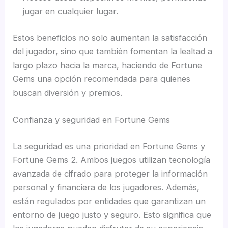
jugar en cualquier lugar.
Estos beneficios no solo aumentan la satisfacción
del jugador, sino que también fomentan la lealtad a
largo plazo hacia la marca, haciendo de Fortune
Gems una opción recomendada para quienes
buscan diversión y premios.
Confianza y seguridad en Fortune Gems
La seguridad es una prioridad en Fortune Gems y
Fortune Gems 2. Ambos juegos utilizan tecnología
avanzada de cifrado para proteger la información
personal y financiera de los jugadores. Además,
están regulados por entidades que garantizan un
entorno de juego justo y seguro. Esto significa que