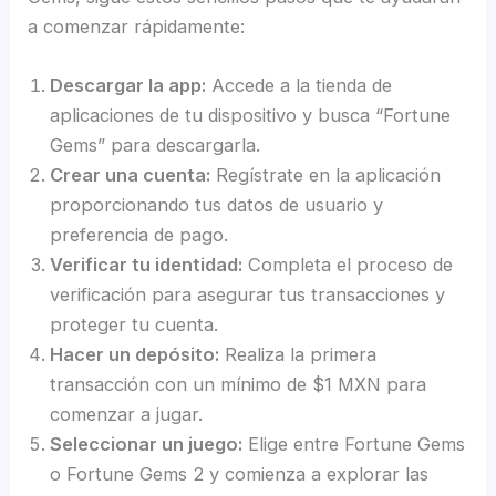
a comenzar rápidamente:
Descargar la app:
Accede a la tienda de
aplicaciones de tu dispositivo y busca “Fortune
Gems” para descargarla.
Crear una cuenta:
Regístrate en la aplicación
proporcionando tus datos de usuario y
preferencia de pago.
Verificar tu identidad:
Completa el proceso de
verificación para asegurar tus transacciones y
proteger tu cuenta.
Hacer un depósito:
Realiza la primera
transacción con un mínimo de $1 MXN para
comenzar a jugar.
Seleccionar un juego:
Elige entre Fortune Gems
o Fortune Gems 2 y comienza a explorar las