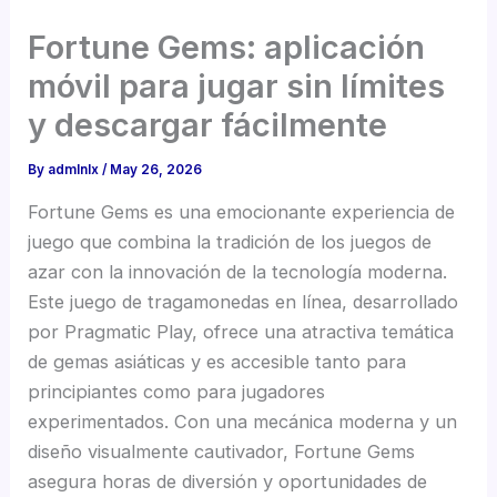
Skip
Fortune Gems: aplicación
to
content
móvil para jugar sin límites
y descargar fácilmente
By
admlnlx
/
May 26, 2026
Fortune Gems es una emocionante experiencia de
juego que combina la tradición de los juegos de
azar con la innovación de la tecnología moderna.
Este juego de tragamonedas en línea, desarrollado
por Pragmatic Play, ofrece una atractiva temática
de gemas asiáticas y es accesible tanto para
principiantes como para jugadores
experimentados. Con una mecánica moderna y un
diseño visualmente cautivador, Fortune Gems
asegura horas de diversión y oportunidades de