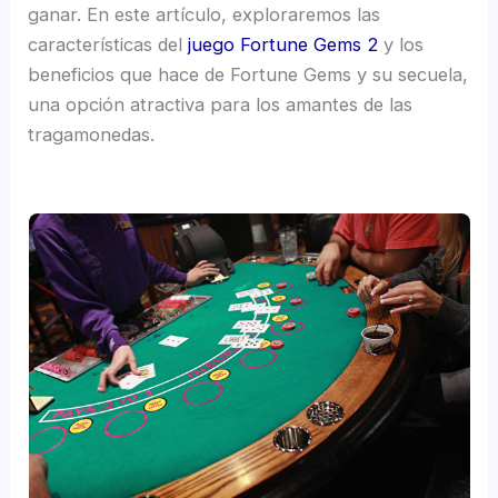
ganar. En este artículo, exploraremos las
características del
juego Fortune Gems 2
y los
beneficios que hace de Fortune Gems y su secuela,
una opción atractiva para los amantes de las
tragamonedas.