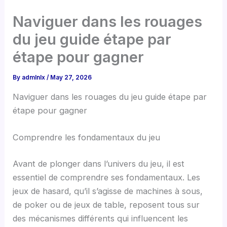
Skip
Naviguer dans les rouages
to
content
du jeu guide étape par
étape pour gagner
By
admlnlx
/
May 27, 2026
Naviguer dans les rouages du jeu guide étape par
étape pour gagner
Comprendre les fondamentaux du jeu
Avant de plonger dans l’univers du jeu, il est
essentiel de comprendre ses fondamentaux. Les
jeux de hasard, qu’il s’agisse de machines à sous,
de poker ou de jeux de table, reposent tous sur
des mécanismes différents qui influencent les