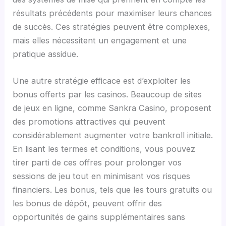
résultats précédents pour maximiser leurs chances
de succès. Ces stratégies peuvent être complexes,
mais elles nécessitent un engagement et une
pratique assidue.
Une autre stratégie efficace est d’exploiter les
bonus offerts par les casinos. Beaucoup de sites
de jeux en ligne, comme Sankra Casino, proposent
des promotions attractives qui peuvent
considérablement augmenter votre bankroll initiale.
En lisant les termes et conditions, vous pouvez
tirer parti de ces offres pour prolonger vos
sessions de jeu tout en minimisant vos risques
financiers. Les bonus, tels que les tours gratuits ou
les bonus de dépôt, peuvent offrir des
opportunités de gains supplémentaires sans