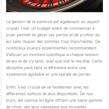
La gestion de la bankroll est également un aspect
crucial. Fixer un budget avant de commencer à
jouer permet de gérer ses pertes et de profiter du
jeu sans risquer des sommes trop importantes. De
nombreux joueurs expérimentés recommandent
d’allouer un montant spécifique à chaque session
de jeu et de s’y tenir, quel que soit le résultat. Cette
discipline peut faire la différence entre une
expérience agréable et une spirale de pertes.
Enfin, il est crucial de se familiariser avec les
différentes options de jeux disponibles. De nos
jours, les casinos en ligne offrent une vaste gamme
de choix, des jeux classiques aux nouvelles