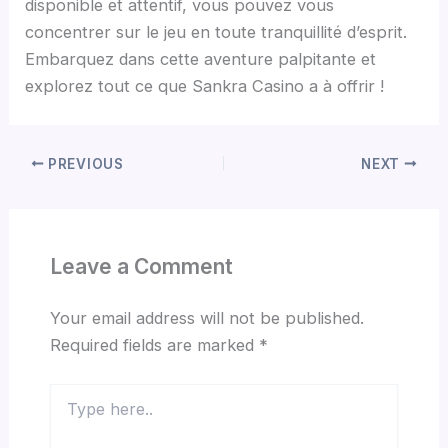
disponible et attentif, vous pouvez vous
concentrer sur le jeu en toute tranquillité d’esprit.
Embarquez dans cette aventure palpitante et
explorez tout ce que Sankra Casino a à offrir !
PREVIOUS
NEXT
Leave a Comment
Your email address will not be published.
Required fields are marked
*
Type
here..