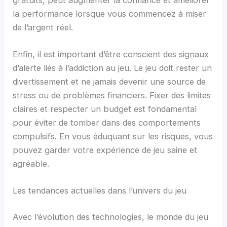
la performance lorsque vous commencez à miser
de l’argent réel.
Enfin, il est important d’être conscient des signaux
d’alerte liés à l’addiction au jeu. Le jeu doit rester un
divertissement et ne jamais devenir une source de
stress ou de problèmes financiers. Fixer des limites
claires et respecter un budget est fondamental
pour éviter de tomber dans des comportements
compulsifs. En vous éduquant sur les risques, vous
pouvez garder votre expérience de jeu saine et
agréable.
Les tendances actuelles dans l’univers du jeu
Avec l’évolution des technologies, le monde du jeu